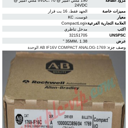
مزود الطاقة
190 مللي أمبير @ 5VDC، 70 مللي أمبير @
24VDC
مميزات خاصة
الجهد فقط، 16 بت قرار
معيار
غوست، KC
العلامة التجارية الفرعية
CompactLogix
اكتب
مدخل تناظري
32151705
UNSPSC
عرض
35MM، 1.38 "
وصف جزء:
1769-AB IF16V COMPACT ANALOG الوحدة