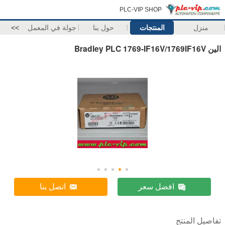
PLC-VIP SHOP
منزل
المنتجات
حول بنا
جولة في المعمل
>>
الين Bradley PLC 1769-IF16V/1769IF16V
افضل سعر
اتصل بنا
تفاصيل المنتج