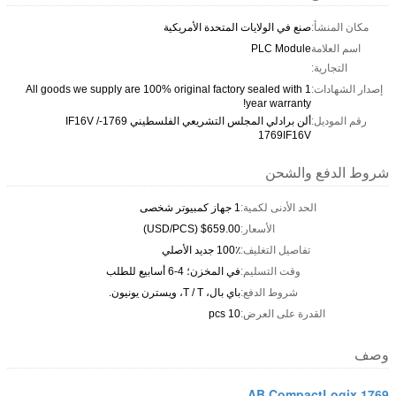
مكان المنشأ:
صنع في الولايات المتحدة الأمريكية
اسم العلامة
PLC Module
التجارية:
إصدار الشهادات:
All goods we supply are 100% original factory sealed with 1
year warranty!
رقم الموديل:
ألن برادلي المجلس التشريعي الفلسطيني 1769-IF16V /
1769IF16V
شروط الدفع والشحن
الحد الأدنى لكمية:
1 جهاز كمبيوتر شخصى
الأسعار:
$659.00 (USD/PCS)
تفاصيل التغليف:
100٪ جديد الأصلي
وقت التسليم:
في المخزن؛ 4-6 أسابيع للطلب
شروط الدفع:
باي بال، T / T، ويسترن يونيون.
القدرة على العرض:
10 pcs
وصف
AB CompactLogix 1769