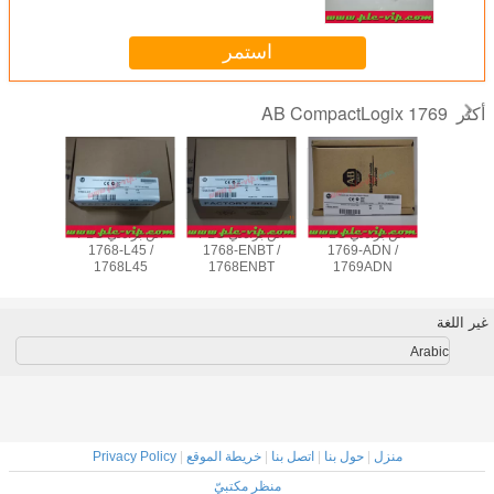
استمر
AB CompactLogix 1769
أكثر
ألن برادلي PLC
ألن برادلي PLC
ألن برادلي PLC
ألن برادلي PLC
69-
1768-L45 /
1768-ENBT /
1769-ADN /
1769-I
QB1B /
1768L45
1768ENBT
1769ADN
1769
4ERQB1B
غير اللغة
Arabic
منزل
|
حول بنا
|
اتصل بنا
|
خريطة الموقع
|
Privacy Policy
منظر مكتبيّ