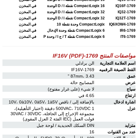
1769-IQ16F
CompactLogix 16 نقطة D / I الوحدة
في المخزن
1769-IQ32
CompactLogix 32 نقطة D / I الوحدة
في المخزن
1769-IQ32T
CompactLogix 32 نقطة D / I الوحدة
في المخزن
1769-IQ6XOW4
CompactLogix وحدة نقطة 10
في المخزن
1769-IR6
CompactLogix 6 نقطة وحدة الإدخال
في المخزن
1769-IT6
CompactLogix 6 نقطة T / ج I / وحدة P
في المخزن
مواصفات المنتج 1769-IF16V (PDF)
اسم العلامة التجارية
الن برادلي
القط الصيغة الرقميه
1769-IF16V
عمق
87mm، 3.43 "
عرض
المصابيح حالة
سياج
لا شيء (على غرار مفتوح)
ارتفاع
4.65 في
اشارة ادخال
بالإضافة إلى / ناقص 10V، 0à10V، 0à5V، 1à5V
عزل
500VAC، 710VDC 1 دقيقة (اختبار التأهيلية)،
مجموعة الإخراج إلى الحافلة، 30VAC / 30VDC
فولت العمل (IEC الفئة 2 العزل المقوى)
متزايد
DIN السكك الحديدية / لوحة جبل
عدد من القنوات
16