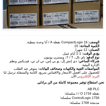
الوصف:
CompactLogix 16 نقطة A / أنا وحدة نمطية.
الكمية المتاحة:
10.
الضمان:
12 شهرا.
يؤدي الوقت:
1-2 أيام عمل.
نوع الدفع:
باي بال، T / T، ويسترن يونيون.
شركاء الساعي:
دي إتش إل، يو بي إس، تي ان تي، فيديكس ونظم
الإدارة البيئية.
المواصفات الفنية والكتيبات وصحائف البيانات:
متوفر عند الطلب.
للحصول على أفضل الأسعار والاقتباس سريع، الثابتة والمتنقلة ترسل لنا
البريد الإلكتروني
الآن.
نحن استطاع توفير مجموعة كاملة من الن برادلي.
AB PLC:
نقطة I / O 1734 سلسلة؛
ControlLogix 1756 سلسلة؛
مدمجة 1768 سلسلة؛